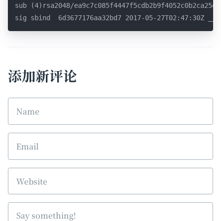
sub (4)rsa2048/ea9c7c085f4447f5cdb2b9f4052c0b2ca25e8
sig sbind  6d3677176aa32bd7 2017-05-27T02:47:30Z 
___
添加新评论