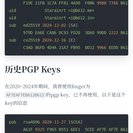
F19E
21FB
1C7A
FF81
4A90
F0B6
9988 
7766 
B612
uid
Starainrt
<i@b612.me>
uid
Starainrt
<i@b612.in>
sub
ed25519
2024-12-02
 [
SA
]

979D
EA6E
CA86
DC93
FD20
3D60
99DD
2222 
B612
sub
cv25519
2024-12-16
 [
E
]

C3AD
86FD
4D4A
21A7
FB95
0D12
9966 
EEDD
B612
历史PGP Keys
在2020~2024年期间，我曾使用finger为
的pgp key，已不再使用，以下是这个
AF7EAF7EB612B612
key的信息
pub
rsa4096
2020-11-27
 [
SCEA
]

A61F
9325 
F965
B551
6EE1
5CEE
AF7E
AF7E
B612