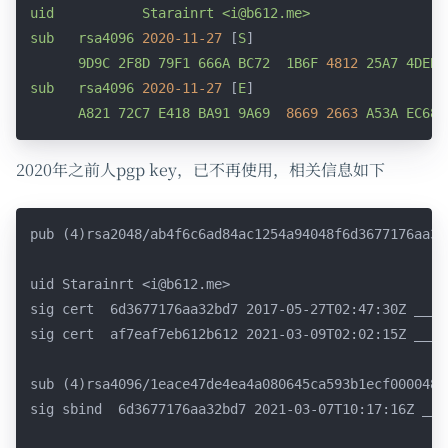
uid
Starainrt
<i@b612.me>
sub
rsa4096
2020-11-27
 [
S
]

9D9C
2F8D
79F1
666A
BC72
1B6F
4812 
25A7
4DEB
sub
rsa4096
2020-11-27
 [
E
]

A821
72C7
E418
BA91
9A69
8669 
2663 
A53A
EC68
2020年之前人pgp key，已不再使用，相关信息如下
pub (4)rsa2048/ab4f6c6ad84ac1254a94048f6d3677176aa32
uid Starainrt 
<i@b612.me>
sig cert  6d3677176aa32bd7 2017-05-27T02:47:30Z 
____
sig cert  af7eaf7eb612b612 2021-03-09T02:02:15Z 
____
sub (4)rsa4096/1eace47de4ea4a080645ca593b1ecf0000480
sig sbind  6d3677176aa32bd7 2021-03-07T10:17:16Z 
___