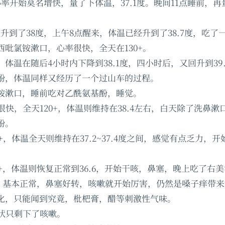
心率开始莫名增快，量了下体温，37.1度。晚间11点睡前，
升到了38度，上午8点醒来，体温已经升到了38.7度，吃了一
吡氯铵漱口，心率很快，全天在130+。
体温在随后4小时内下降到38.1度，四小时后，又回升到39
酚，体温同样又经历了一个过山车的过程。
铵漱口，睡前吃对乙酰氨基酚，睡觉。
很快，全天120+，体温则维持在38.4左右，白天除了洗鼻
酚。
5+，体温全天则维持在37.2~37.4度之间，感觉有点乏力，
5+，体温则恢复正常到36.6，开始干咳，鼻塞，晚上吃了右
5+，基本正常，鼻塞好转，咳嗽就开始厉害，仍然是嗓子痒带
化，只能闻到究竟，枇杷膏，醋等刺激性气味。
症状只剩下了咳嗽。