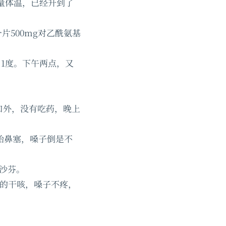
再量体温，已经升到了
片500mg对乙酰氨基
.1度。下午两点，又
漱口外，没有吃药，晚上
开始鼻塞，嗓子倒是不
美沙芬。
来的干咳，嗓子不疼，