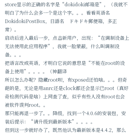
store显示的正确的名字是“dokidoki邮箱是”，（我就不
明白了为什么会多一个是这个字。。。看看英语名
DokidokiPostBox，日語名 ドキドキ郵便箱，多正
常）。
启动后进入最后一步，点击新用户，出现：“在调制设备上
无法使用此应用程序”，我就一脸蒙蔽，什么叫调制设
备。。。
把语言改成英语，才明白它说的意思是“不能在root的设
备上使用”。。。。（神翻译
所以怎么办呢？隐藏root呗，有xposed还怕啥。。。但奇
葩的是，无论是用anrc还是clock都还会显示已root（真好
奇检测代码是啥）上网查了查，似乎有些人没有root也会
被软件误判root。。
那只能再退一步了。。降级，找到一个4.0.6的安装包，安
装后提示：“请升级到最新版本”。。。。
但到这一步就好办了，既然他认为最新版本是4.4.2，那么