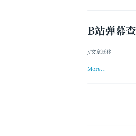
B站弹幕
//文章迁移
More...